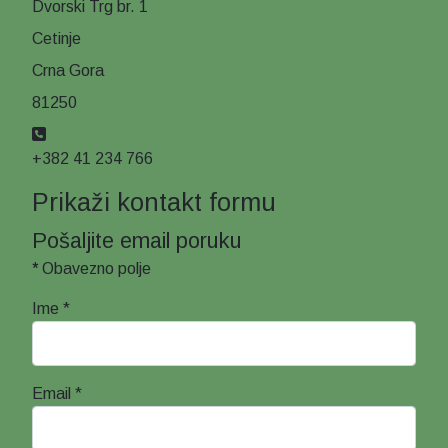
Dvorski Trg br. 1
Cetinje
Crna Gora
81250
Telefon
+382 41 234 766
Prikaži kontakt formu
Pošaljite email poruku
*
Obavezno polje
Ime
*
Email
*