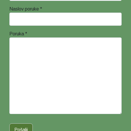
Naslov poruke
*
Poruka
*
Pošalji