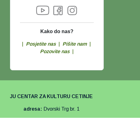
Kako do nas?
|
Posjetite nas
|
Pišite nam
|
Pozovite nas
|
JU CENTAR ZA KULTURU CETINJE
adresa:
Dvorski Trg br. 1
tel.:
+382 41 234 766
e-mail:
centarzakulturu@cetinje.me