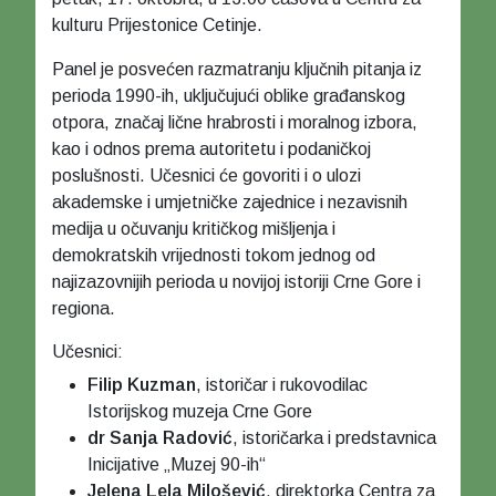
kulturu Prijestonice Cetinje.
Panel je posvećen razmatranju ključnih pitanja iz
perioda 1990-ih, uključujući oblike građanskog
otpora, značaj lične hrabrosti i moralnog izbora,
kao i odnos prema autoritetu i podaničkoj
poslušnosti. Učesnici će govoriti i o ulozi
akademske i umjetničke zajednice i nezavisnih
medija u očuvanju kritičkog mišljenja i
demokratskih vrijednosti tokom jednog od
najizazovnijih perioda u novijoj istoriji Crne Gore i
regiona.
Učesnici:
Filip Kuzman
, istoričar i rukovodilac
Istorijskog muzeja Crne Gore
dr Sanja Radović
, istoričarka i predstavnica
Inicijative „Muzej 90-ih“
Jelena Lela Milošević
, direktorka Centra za